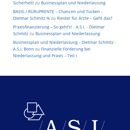
Sicherheit!
zu
Businessplan und Niederlassung
BASIS-/ RÜRUPRENTE – Chancen und Tücken -
Dietmar Schmitz %
zu
Riester für Ärzte – Geht das?
Praxisfinanzierung – So geht’s! - A.S.I. - Dietmar
Schmitz
zu
Businessplan und Niederlassung
Businessplan und Niederlassung - Dietmar Schmitz -
A.S.I. Bonn
zu
Finanzielle Förderung bei
Niederlassung und Praxis – Teil I