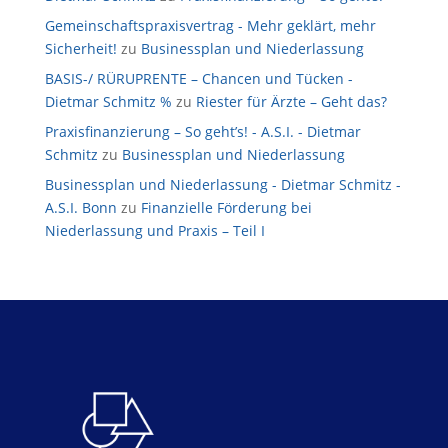
Gemeinschaftspraxisvertrag - Mehr geklärt, mehr
Sicherheit!
zu
Businessplan und Niederlassung
BASIS-/ RÜRUPRENTE – Chancen und Tücken -
Dietmar Schmitz %
zu
Riester für Ärzte – Geht das?
Praxisfinanzierung – So geht’s! - A.S.I. - Dietmar
Schmitz
zu
Businessplan und Niederlassung
Businessplan und Niederlassung - Dietmar Schmitz -
A.S.I. Bonn
zu
Finanzielle Förderung bei
Niederlassung und Praxis – Teil I