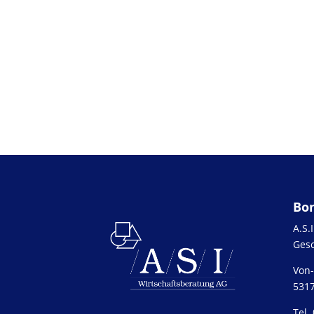
Bo
A.S.
Gesc
Von-
531
Tel.