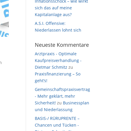
Inflationsschock – wie wirkt
sich das auf meine
Kapitalanlage aus?
A.S.I. Offensive:
Niederlassen lohnt sich
Neueste Kommentare
Arztpraxis - Optimale
Kaufpreisverhandlung -
n
Dietmar Schmitz
zu
Praxisfinanzierung – So
geht’s!
Gemeinschaftspraxisvertrag
- Mehr geklärt, mehr
Sicherheit!
zu
Businessplan
und Niederlassung
BASIS-/ RÜRUPRENTE –
Chancen und Tücken -