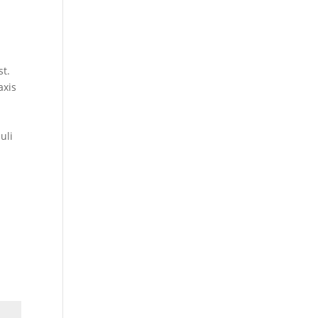
st.
axis
uli