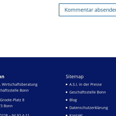
nn
Sitemap
I. Wirtschaftsberatung
A.S.I. in der Presse
häftsstelle Bonn
Geschäftsstelle Bonn
Groote-Platz 8
Blog
73 Bonn
Datenschutzerklärung
 0228 – 94 92 4-11
Kontakt