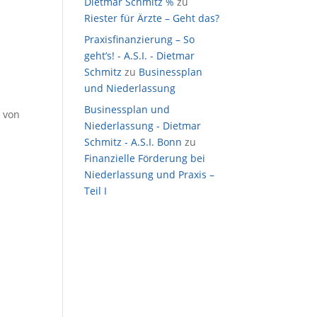
Dietmar Schmitz %
zu
Riester für Ärzte – Geht das?
Praxisfinanzierung – So
geht’s! - A.S.I. - Dietmar
Schmitz
zu
Businessplan
und Niederlassung
Businessplan und
 von
Niederlassung - Dietmar
Schmitz - A.S.I. Bonn
zu
Finanzielle Förderung bei
Niederlassung und Praxis –
Teil I